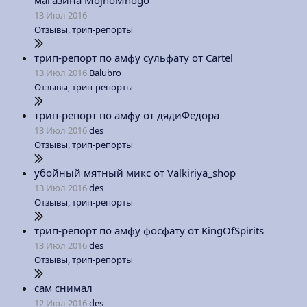
магазина MojnoMnogo
13 Июл 2016
Отзывы, трип-репорты
трип-репорт по амфу сульфату от Cartel
13 Июл 2016
Balubro
Отзывы, трип-репорты
трип-репорт по амфу от дядиФёдора
13 Июл 2016
des
Отзывы, трип-репорты
убойный мятный микс от Valkiriya_shop
13 Июл 2016
des
Отзывы, трип-репорты
трип-репорт по амфу фосфату от KingOfSpirits
13 Июл 2016
des
Отзывы, трип-репорты
сам снимал
12 Июл 2016
des