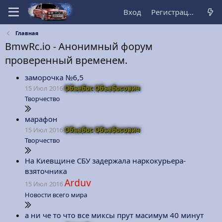
Вход
Регистрация
Главная
BmwRс.io - Анонимный форум
проверенный временем.
заморочка №6,5
15 Июл 2016
Объебос Объебосович
Творчество
марафон
15 Июл 2016
Объебос Объебосович
Творчество
На Киевщине СБУ задержала наркокурьера-
взяточника
Arduv
15 Июл 2016
Новости всего мира
а ни че то что все миксы прут масимум 40 минут