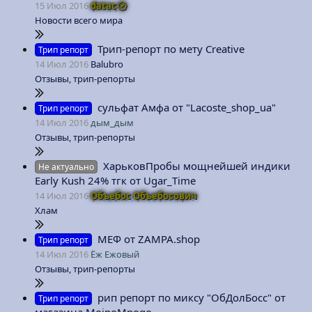
15 Июл 2016
datac
Новости всего мира
Трип-репорт по мету Creative
Трип репорт
14 Июл 2016
Balubro
Отзывы, трип-репорты
сульфат Амфа от "Lacoste_shop_ua"
Трип репорт
14 Июл 2016
дым_дым
Отзывы, трип-репорты
ХарьковПробы мощнейшей индики
Не актуально
Early Kush 24% тгк от Ugar_Time
14 Июл 2016
Объебос Объебосович
Хлам
МЕФ от ZAMPA.shop
Трип репорт
14 Июл 2016
Ёж Ежовый
Отзывы, трип-репорты
рип репорт по миксу "ОбДолБосс" от
Трип репорт