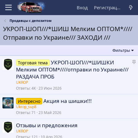
Вход
Регистрация
Продавцы с депозитом
УКРОП-ШОП///*ШИШ Мелким ОПТОМ*////
Отправки по Украине/// ЗАХОДИ ///
Фильтры
З
УКРОП-ШОП///*ШИШКИ
Торговая тема
а
Мелким ОПТОМ*////отправки по Украине///
к
РАЗДАЧА ПРОБ
р
UKROP
е
Ответы
4K
23 Июн 2026
п
Акция на шишки!!!
л
Интересно
е
Ukrop_sup8
Ответы
71
23 Май 2026
о
Отзывы и предложения
UKROP
Ответы
121
10 Апр 2026