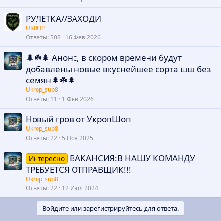
РУЛЕТКА//ЗАХОДИ
UKROP
Ответы
308
16 Фев 2026
🌲☘️🌲 Анонс, в скором времени будут
добавлены новые вкуснейшее сорта шш без
семян🌲☘️🌲
Ukrop_sup8
Ответы
11
1 Фев 2026
Новый гров от УкропШоп
Ukrop_sup8
Ответы
22
5 Ноя 2025
ВАКАНСИЯ:В НАШУ КОМАНДУ
Интересно
ТРЕБУЕТСЯ ОТПРАВЩИК!!!
Ukrop_sup8
Ответы
22
12 Июл 2024
Войдите или зарегистрируйтесь для ответа.