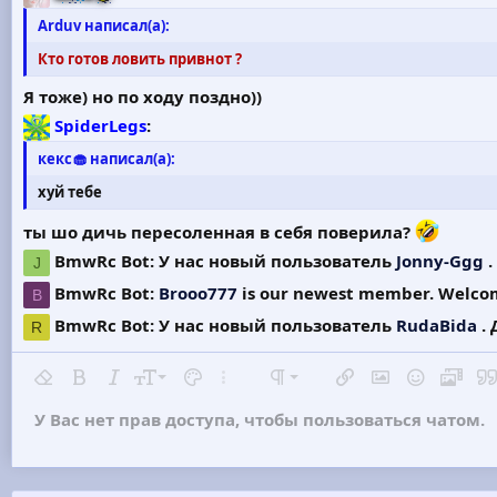
Arduv написал(а):
Кто готов ловить привнот ?
Я тоже) но по ходу поздно))
SpiderLegs
:
кекс🧁 написал(а):
хуй тебе
ты шо дичь пересоленная в себя поверила?
BmwRc Bot:
У нас новый пользователь
Jonny-Ggg
.
J
BmwRc Bot:
Brooo777
is our newest member. Welco
B
BmwRc Bot:
У нас новый пользователь
RudaBida
. 
R
Удалить форматирование
Жирный
Курсив
Размер шрифта
Цвет текста
Дополнительно…
Формат параграфа
Вставить ссылку
Вставить изоб
Смайлы
Медиа
Ци
9
Обычный
Arial
У Вас нет прав доступа, чтобы пользоваться чатом.
10
Book Antiqua
Заголовок 1
Шрифт
Вставить горизонтальную линию
Спойлер
Зачёркнутый
Код
Подчёркнутый
Однострочный код
Однострочный спойлер
12
Courier New
Заголовок 2
Georgia
15