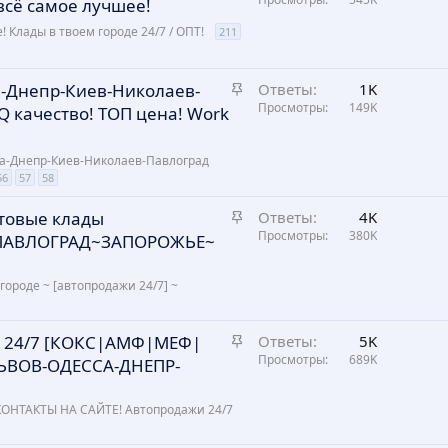
а
е
сё самое лучшее!
к
н
! Клады в твоем городе 24/7 / ОПТ!
211
р
о
е
п
З
а-Днепр-Киев-Николаев-
Ответы
1K
л
а
Просмотры
149K
 качество! ТОП цена! Work
е
к
н
р
са-Днепр-Киев-Николаев-Павлоград
о
е
56
57
58
п
л
З
отовые клады
Ответы
4K
е
а
Просмотры
380K
ПАВЛОГРАД~ЗАПОРОЖЬЕ~
н
к
о
р
городе ~ [автопродажи 24/7] ~
е
п
З
и 24/7 [КОКС|АМФ|МЕФ|
Ответы
5K
л
а
Просмотры
689K
е
ВОВ-ОДЕССА-ДНЕПР-
к
н
р
о
 КОНТАКТЫ НА САЙТЕ! Автопродажи 24/7
е
п