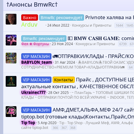
†Анонсы BmwRc†
Заголовок 3
18
Tahoma
22
Times New Roman
Privnote халява н
Важно
BmwRc рекомендует
Arduv
26
Trebuchet MS
24 Июл 2022
Конкурсы и Привноты
1644
1645
Verdana
💵 𝐁𝐌𝐖 𝐂𝐀𝐒𝐇 𝐆𝐀𝐌𝐄: c
BmwRc рекомендует
Фея ❀ Фортуны
23 Ноя 2024
Конкурсы и Привноты
6739
67
🚛ОТПРАВКИ/КЛАДЫ - ПРАЙС/К
VIP МАГАЗИН
BABYLON_team
31 Авг 2024
🏝️BABYLON🏝️ТВОЙ ОАЗИС УД
СОТРУДНИЧЕСТВО⭐PREMIUM ТОВАР⭐КЛАДЫ/ОТПРАВКИ🚛
64
Прайс , ДОСТУПНЫЕ ЦЕ
VIP МАГАЗИН
Контакты
актуальные контакты , КАЧЕСТВЕННОЕ ОБ
Ukrainec777
28 Окт 2025
~ ПланТарь ~ ТОПОВЫЕ ШИШКИ П
КЛАДЫ ~ ОТПРАВКИ ПОЧТОЙ ПО ВСЕЙ УКРАИНЕ ~ INDOOR , ТЕПЛ
АМФ,ДМЕТ,АЛЬФА,МЕФ 24/7 сайт 
VIP МАГАЗИН
tiptop.bot (готовые клады)Контакты,Прайс,О
Tip Top
5 Апр 2020
Tip - Top Shop - Лучший Меф, АМФ, Альфа
сайте tiptop.bot
366
367
368