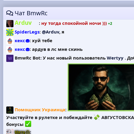
Нужен функционал под ва
Чат BmwRc
Arduv
:
Кто готов ловить привнот ?
+1
Arduv
:
ну тогда спокойной ночи )))
+2
SpiderLegs
:
@Arduv
, я
кекс🧁
:
хуй тебе
кекс🧁
:
ардув в лс мне скинь
BmwRc Bot:
У нас новый пользователь
Wertyy
. До
W
Помощник Украинца
:
Участвуйте в рулетке и побеждайте
АВГУСТОВСКА
бонусы
:
Мята