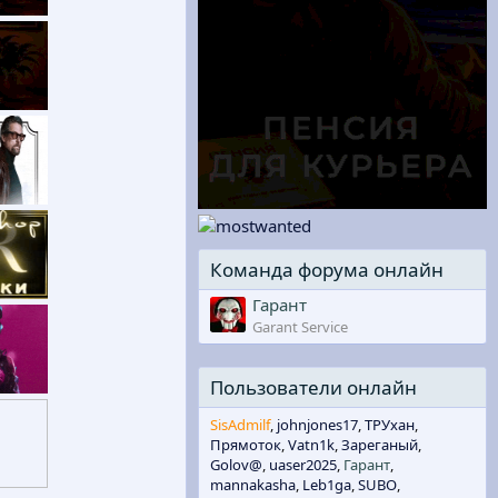
Команда форума онлайн
Вчера в 23:39
Гарант
Вчера в 23:40
Garant Service
Вчера в 23:46
Пользователи онлайн
SisAdmilf
johnjones17
ТРУхан
Прямоток
Vatn1k
Зареганый
Golov@
uaser2025
Гарант
mannakasha
Leb1ga
SUBO