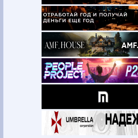
Дма від 700 |
XTC від 500 |
ЛСД від 600
🖼 Нбом від 350 |
Гриби від 510
МЕГА ФОРТУНА: 5000 грн ЩОТИЖНЯ! Покупка = Шанс
Акція 3+1: три покупки за день = подарунок!
Акція 6+1: шість покупок за тиждень = подарунок!
Щотижнева ТГ Рулетка: 2500 грн — 25 переможців!
️
UNDER24.TOP
BmwRc Bot:
У нас новый пользователь
vladimirhe
V
BmwRc Bot:
У нас новый пользователь
Дмитрий 1
Д
Brut Support
:
Пока вы занимаетесь бизне
АВТОПРОДАЖИ
— сайт + Telegram-бот за 5 ми
ПРИЁМ ПЛАТЕЖЕЙ
— кошельки, карты и счета
ручных продаж.
КРИПТО-МИКСЕР EZ_WASH
— полный разрыв св