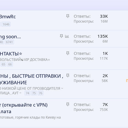
З
а BmwRc
Ответы
33K
а
Просмотры
16M
1646
к
р
З
О
oming soon…
Ответы
135K
е
а
п
Просмотры
6M
40
6741
п
к
р
л
З
ОНТАКТЫ⭐
Ответы
1K
р
о
е
а
Просмотры
117K
е
с
ОВОЛЬСТВИЙ☯️VIP ДОСТАВКА⭐
н
65
66
к
п
о
р
л
З
НЫ , БЫСТРЫЕ ОТПРАВКИ ,
Ответы
2K
е
е
а
Просмотры
58K
СЛУЖИВАНИЕ
п
н
к
О НИЗКОЙ ЦЕНЕ ОТ ПРОЗВОДИТЕЛЯ ~
л
о
р
ИЦА , АУТ ~
74
75
76
е
е
н
З
(открывайте c VPN)
Ответы
7K
п
о
а
Просмотры
753K
плата
л
к
е
 готовые, горячие клады по Киеву на
р
н