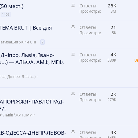
е
о
З
50 мест!)
Ответы
28K
п
а
Просмотры
3M
л
1406
к
е
р
н
З
ТЕМА BRUT | Всё для
Ответы
21
е
о
а
Просмотры
5K
п
к
матизация УКР и СНГ
2
л
р
е
е
З
ніпро, Львів, Івано-
Ответы
4K
н
п
а
Просмотры
580K
U
...) — АЛЬФА, АМФ, МЕФ,
о
л
к
е
р
 Дніпро, Львів...) -
н
е
о
п
л
З
Ответы
2K
е
а
Просмотры
279K
ЗАПОРІЖЖЯ~ПАВЛОГРАД-
н
к
/7!
о
р
ЇВ*Львів*ЖИТОМИР
е
п
З
ИЕВ-ОДЕССА-ДНЕПР-ЛЬВОВ-
Ответы
4K
л
Просмотры
545K