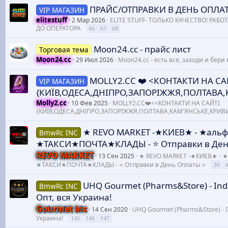
ПРАЙС/ОТПРАВКИ В ДЕНЬ ОПЛА
VIP МАГАЗИН
elitestuff
2 Мар 2026
ELITE STUFF- ТОЛЬКО КАЧЕСТВО! РАБО
ДО ОПЕРАТОРА
66
67
68
Moon24.cc - прайс лист
Торговая тема
Moon24.cc
29 Июл 2026
Moon24.cc - есть все, заходи и бери 
MOLLY2.CC ❤️ <КОНТАКТИ НА СА
VIP МАГАЗИН
{КИЇВ,ОДЕСА,ДНІПРО,ЗАПОРІЖЖЯ,ПОЛТАВА,К
Molly2.cc
10 Фев 2025
MOLLY2.CC❤️<<КОНТАКТИ НА САЙТІ
{КИЇВ,ОДЕСА,ДНІПРО,ЗАПОРІЖЖЯ,ПОЛТАВА,КАМ'ЯНСЬКЕ,КРИВИЙ
★ REVO MARKET -★КИЕВ★ - ★а
BmwRc INC
★ТАКСИ★ПОЧТА★КЛАДЫ - ⭐️ Отправки в День
REVO MARKET
13 Сен 2025
★ REVO MARKET -★КИЕВ★ 
★ТАКСИ★ПОЧТА★КЛАДЫ - ⭐️ Отправки в День Оплаты ⭐️
39
4
UHQ Gourmet (Pharms&Store) - Indo
BmwRc INC
Опт, вся Украина!
Gourmet inc
14 Сен 2020
UHQ Gourmet (Pharms&Store) - In
Украина!
145
146
147