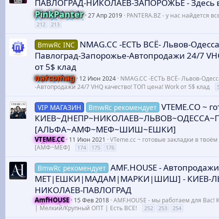
ПАВЛОГРАД-НИКОЛАЕВ-ЗАПОРОЖЬЕ - Здесь в
PinkPanter
27 Апр 2019
PANTERA.BZ - у нас найдется все
212
213
NMAG.CC -ЕСТЬ ВСЁ- Львов-Одесс
BmwRc INC
Павлоград-Запорожье-Автопродажи 24/7 VHQ
от 5$ клад
narcomag
12 Июн 2024
NMAG.CC -ЕСТЬ ВСЁ- Львов-Одес
-Автопродажи 24/7 VHQ качество! ТОП цена! Work от 5$ клад
VTEME.CO ~ г
VIP МАГАЗИН
BmwRc рекомендует
КИЕВ~ДНЕПР~НИКОЛАЕВ~ЛЬВОВ~ОДЕССА~
[АЛЬФА~АМФ~МЕФ~ШИШ~ЕШКИ]
VTEME.CC
11 Июн 2021
VTeme.cc ~ готовые закладки в твоём 
[АМФ~МЕФ]
174
175
176
AMF.HOUSE - Автопродаж
BmwRc рекомендует
МЕТ|ЕШКИ|МАДАМ|МАРКИ|ШИШ] - КИЕВ-ЛЬ
НИКОЛАЕВ-ПАВЛОГРАД
AmfHOUSE
15 Фев 2018
AMF.HOUSE - мы работаем для Вас!
| Мелкий/Крупный ОПТ | Есть ВСЕ!
252
253
254