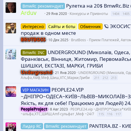
Рулетка на 20$ BmwRc.Biz (
BmwRc рекомендует
Arduv
29 Янв 2020
Конкурсы и Привноты
1404
1405
🪐 ЭКОСИС
Интересно
Сайты и боты
Обменник
продаж в одном месте
BRUTBOSS
10 Дек 2025
BrutBoss - Прием Платежей, Авто
UNDERGROUND (Миколаїв, Одеса, Д
BmwRc INC
Франківськ, Вінниця, Житомир, Первомайськ
ШИШКИ, ЕКСТАЗІ, МАРКИ, ГРИБИ
Underground
21 Янв 2020
UNDERGROUND (Миколаїв, Одеса,
Альфа,Амф,Меф,Шиш,XTC,Марки,Гриби
211
212
213
PEOPLE24.VIP
VIP МАГАЗИН
~ДНІПРО~ОДЕСА~КИЇВ~ЛЬВІВ~МИКОЛАЇВ~
Якість, як для себе! Працюємо для Людей) 24
PeopleProject
8 Авг 2023
PEOPLE24.vip ~ДНІПРО*Одеса*КИ
~альфа,XTC,ШИШ,Amf-сульфат ,Меф ~24/7
115
116
117
PANTERA.BZ - К
Лидер RC
BmwRc рекомендует