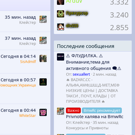
Arduv
3.332
3.240
Прекурсор
35 мин. назад
Клейстер
2.855
div333
37 мин. назад
Клейстер
Последние сообщения
⚠️ ФЛУДИЛКА. ⚠️
Сегодня в 04:14
Внимание,тема для
SisAdmilf
активного общения 🗨️⚠️
От:
sexuallert
2 мин. назад
Сегодня в 00:57
🔥 BAZARC.CC -
АЛЬФА,АМФ,ШШ,Д-МЕТ,МЕФ
Помощник Украинца
НИЗКИЕ ЦЕНЫ | ДОСТАВКА
ТАКСИ , ПОЧТ, КЛАДЫ | ОТ
ПРОИЗВОДИТЕЛЯ 🔥
Сегодня в 00:44
Важно
BmwRc рекомендует
WhiteStar
Privnote халява на BmwRc
От:
Клейстер
35 мин. назад
Конкурсы и Привноты