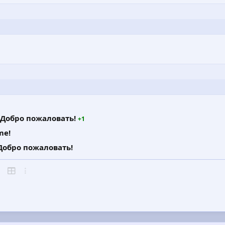
 Добро пожаловать!
+1
me!
Добро пожаловать!
ражение
тата
Вставить таблицу
Дополнительно…