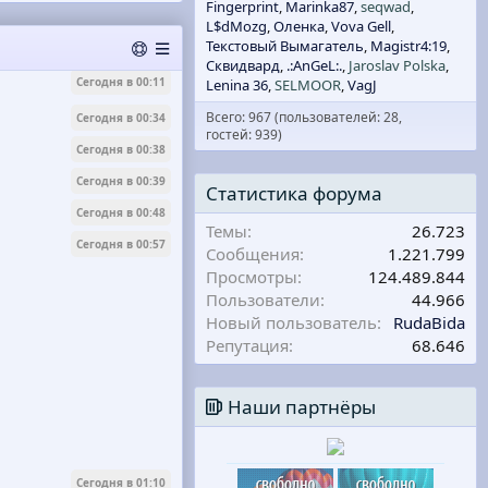
Fingerprint
Marinka87
seqwad
L$dMozg
Оленка
Vova Gell
Текстовый Вымагатель
Magistr4:19
Вчера в 23:55
Сквидвард
.:AnGeL:.
Jaroslav Polska
Сегодня в 00:11
Lenina 36
SELMOOR
VagJ
Всего: 967 (пользователей: 28,
Сегодня в 00:34
гостей: 939)
Сегодня в 00:38
Сегодня в 00:39
Статистика форума
Сегодня в 00:48
Темы
26.723
Сегодня в 00:57
Сообщения
1.221.799
Просмотры
124.489.844
Пользователи
44.966
Новый пользователь
RudaBida
Репутация
68.646
Наши партнёры
Сегодня в 01:10