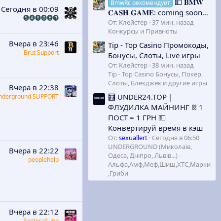
💵 𝐁𝐌𝐖
BmwRc рекомендует
Сегодня в 00:09
𝐂𝐀𝐒𝐇 𝐆𝐀𝐌𝐄: coming soon…
🅢🅐🅨🅓🅔🅡
От:
Клейстер
37 мин. назад
Конкурсы и Привноты
Вчера в 23:46
Tip - Top Casino Промокоды,
Brut Support
Бонусы, Слоты, Live игры
От:
Клейстер
38 мин. назад
Tip - Top Casino Бонусы, Покер,
Слоты, Блекджек и другие игры
Вчера в 22:38
🧮 UNDER24.TOP |
nderground SUPPORT
ФЛУДИЛКА МАЙНИНГ ⛓ 1
ПОСТ = 1 ГРН 💵
Конвертируй время в кэш
От:
sexuallert
Сегодня в 06:50
UNDERGROUND (Миколаїв,
Вчера в 22:22
Одеса, Дніпро, Львів...) -
peoplehelp
Альфа,Амф,Меф,Шиш,XTC,Марки
,Гриби
Вчера в 22:12
PanteraSupp