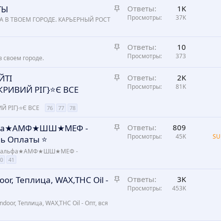
З
ТЫ
Ответы
1K
л
а
Просмотры
37K
е
ТА В ТВОЕМ ГОРОДЕ. КАРЬЕРНЫЙ РОСТ
к
н
р
о
З
Ответы
10
е
а
Просмотры
373
в своем городе.
п
к
л
З
ЙТІ
р
Ответы
2K
е
а
Просмотры
81K
е
РИВИЙ РІГ}⭐️Є ВСЕ
н
к
п
о
р
 РІГ}⭐️Є ВСЕ
л
76
77
78
е
е
З
льфа★АМФ★ШШ★МЕФ -
Ответы
809
п
н
а
Просмотры
45K
SU
 Оплаты ⭐️
л
о
к
е
- ★альфа★АМФ★ШШ★МЕФ -
р
н
0
41
е
о
п
З
or, Теплица, WAX,THC Oil -
Ответы
3K
л
а
Просмотры
453K
е
к
door, Теплица, WAX,THC Oil - Опт, вся
н
р
о
е