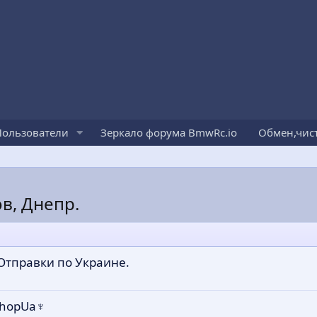
Пользователи
Зеркало форума BmwRc.io
Обмен,чис
в, Днепр.
 Отправки по Украине.
ShopUa♆