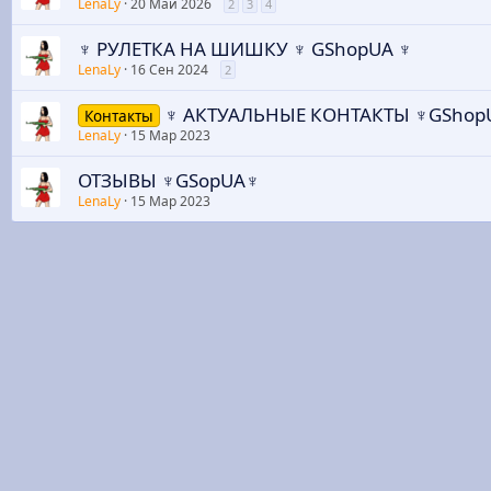
LenaLy
20 Май 2026
2
3
4
♆ РУЛЕТКА НА ШИШКУ ♆ GShopUA ♆
LenaLy
16 Сен 2024
2
♆ АКТУАЛЬНЫЕ КОНТАКТЫ ♆GShop
Контакты
LenaLy
15 Мар 2023
ОТЗЫВЫ ♆GSopUA♆
LenaLy
15 Мар 2023