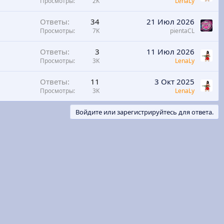
Просмотры
2K
LenaLy
е
п
Ответы
34
21 Июл 2026
л
Просмотры
7K
pientaCL
е
н
Ответы
3
11 Июл 2026
о
Просмотры
3K
LenaLy
Ответы
11
3 Окт 2025
Просмотры
3K
LenaLy
Войдите или зарегистрируйтесь для ответа.