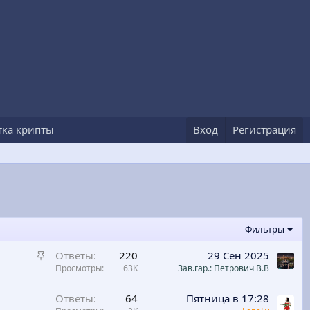
тка крипты
Вход
Регистрация
Фильтры
З
Ответы
220
29 Сен 2025
а
Просмотры
63K
Зав.гар.: Петрович В.В
к
р
Ответы
64
Пятница в 17:28