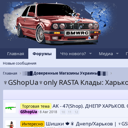
Главная
Форумы
Что нового?
Медиа
Новые сообщения
Главная
░▒▓█ Доверенные Магазины Украины█▒▓░
♆GShopUa♆only RASTA Клады: Харько
AK - 47(Shop). ДНЕПР ХАРЬКОВ.
Торговая тема
GShopUa
8 Авг 2018
10
11
12
Шишки 🍁🎇 Днепр/Харьков | ♆G
Интересно