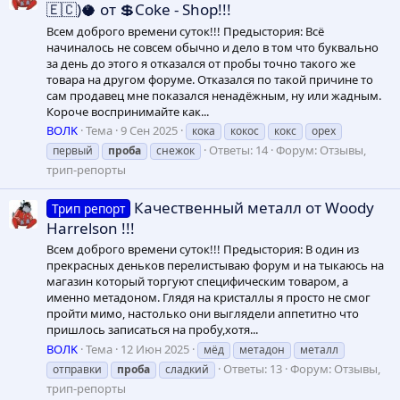
🇪🇨)🥥 от 💲Coke - Shop!!!
Всем доброго времени суток!!! Предыстория: Всё
начиналось не совсем обычно и дело в том что буквально
за день до этого я отказался от пробы точно такого же
товара на другом форуме. Отказался по такой причине то
сам продавец мне показался ненадёжным, ну или жадным.
Короче воспринимайте как...
ВОЛK
Тема
9 Сен 2025
кока
кокос
кокс
орех
Ответы: 14
Форум:
Отзывы,
первый
проба
снежок
трип-репорты
Качественный металл от Woody
Трип репорт
Harrelson !!!
Всем доброго времени суток!!! Предыстория: В один из
прекрасных деньков перелистываю форум и на тыкаюсь на
магазин который торгуют специфическим товаром, а
именно метадоном. Глядя на кристаллы я просто не смог
пройти мимо, настолько они выглядели аппетитно что
пришлось записаться на пробу,хотя...
ВОЛK
Тема
12 Июн 2025
мёд
метадон
металл
Ответы: 13
Форум:
Отзывы,
отправки
проба
сладкий
трип-репорты