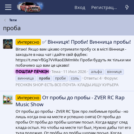
Вход
Регистрация
Теги
проба
✅ Вінниця! Проби! Винница пробы!
Интересно
Вітаю! Якщо вам цікаво отримати пробу ск в місті Вінниця -
заходьте в наш чат і дайте свій фідбек:
https://t.me/+fIGg7VVRaoE0MmMx Проби будуть як тільки ми
побачимо що вам це цікаво!
ПОШТАР ПЕЧКІН
Тема
11 Июл 2026
альфа
вінниця
Ответы: 4
Форум:
винница
проба
проби
соль
PECHKIN SHOP-ЕСТЬ ВСЕ-ПОЧТА- КЛАДЫ.ИЩУ КУРЬЕРА
От пробы до пробы - ZVER RC Rap
Интересно
Music Show
От пробы до пробы - ZVER RC Трэк про любимые пробы - но
лишь когда она на месте и успешно снята) От пробы до
пробы От прóбы до прóбы шопам посыл. Когда вдруг след
клада остыл. Но чтобы на месте тот был, Нужно дабы тот его
туда положил. От прóбы до прóбы шопам посыл. Когда