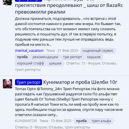
препятствия преодолевают _ шиш от BazaRc
превозмогли реалии
Должна признаться, подозревалось , что встреча с этой
дамой состоится намного ранее чем вчера. Но бывает так,
что обстоятельства на тот момент имеют силу сломить
решимость и пошатнуть дух. И так в первую попытку, я
подумав чем раньше тем лучше не оправдалась ведь
прибыв на место я...
mental_vacation
Тема
21 Фев 2025
надежный сервис
проба
рекомендации
три-репорт
харьков
Ответы: 15
Форум:
Отзывы,
хороший стафф
шишки
трип-репорты
Куниматор и проба Шелби 10г
Трип репорт
Tomas Opto @Tommy_24rc Трип Репортаж На фото можно
разглядеть как Грушевский радуется соли По альфа пвп
(цвет белый) От Tomas (Shelby) Трип Репортаж начну с
пролага Я написал Томи есть ли меф на пробу мне как-то
здесь пообещали подгон за админа, спустя пару часов мне
ответили сказали нету...
KUNIMATOR
Тема
15 Фев 2025
проба
трип альфа
Ответы: 0
Форум:
Отзывы, трип-репорты