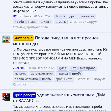
опыта написания и давно не принимал участие в пробах. Как
всегда листая форум наткнулся на нового продавца и глянув
на фото решил...
ВОЛK
Тема
20 Мар 2025
бомба
драп
каннабис
Ответы: 7
Форум:
проба
трава
шишки
шмаль
Отзывы, трип-репорты
Погода писд.тая, а вот прогноз
Интересно
метапогоды...
👃 Погода писд.тая, а вот прогноз метапогоды... не очень Эй,
НОС, узнай мета прогноз! 💧💦 МЕТА ПОГОДА - ☀️ НОВЫЙ
СЕРВИС С ПРОБОПРОГНОЗАМИ НА МЕТ! Всем отличного
синоптика)
Zver2018
Тема
8 Мар 2025
дмет
мет
мет
проба
метамф
метамфетамин
прикол
проба
Ответы: 5
Форум:
проба
метамфа
пробы
пробы мета
Курилка
удовольствие в кристаллах. ДМА
Трип репорт
от BAZARC.сс
Так уж вышло, что слово за слово и вот последняя проба
ДМА была у меня в кармане. Это уже не первое мое родео с