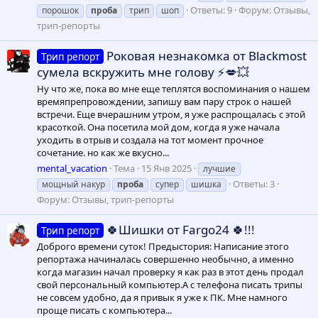
Ответы: 9
Форум:
Отзывы,
порошок
проба
трип
шоп
трип-репорты
Роковая незнакомка от Blackmost
Трип репорт
сумела вскружить мне голову ⚡️💋💥
Ну что же, пока во мне еще теплятся воспоминания о нашем
времяпрепровождении, запишу вам пару строк о нашей
встречи. Еще вчерашним утром, я уже распрощалась с этой
красоткой. Она посетила мой дом, когда я уже начала
уходить в отрыв и создала на тот момент прочное
сочетание. но как же вкусно...
mental_vacation
Тема
15 Янв 2025
лучшие
Ответы: 3
мощный накур
проба
супер
шишка
Форум:
Отзывы, трип-репорты
🍀Шишки от Fargo24 🍀!!!
Трип репорт
Доброго времени суток! Предыстория: Написание этого
репортажа начиналась совершенно необычно, а именно
когда магазин начал проверку я как раз в этот день продал
свой персональный компьютер.А с телефона писать трипы
не совсем удобно, да я привык я уже к ПК. Мне намного
проще писать с компьютера...