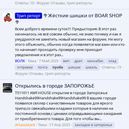
Ответы: 10
Форум:
Отзывы, трип-репорты
🥦Жёсткие шишки от BOAR SHOP
Трип репорт
🥦
Всем доброго времени суток!!! Предыстория: В этот раз
начиналось не всё совсем обычно, не знаю почему и как я
умудрился не заметить новый магазин на форуме. Не могу
этого объяснить, обычно когда появляется магазин или кто-
то начинает проходить проверку мне приходит
уведомление и в этот раз...
ВОЛK
Тема
7 Май 2025
вип
драп
каннабис
клад
Ответы: 13
отправки
почта
проба
шишки
шмаль
Форум:
Отзывы, трип-репорты
Открылись в городе ЗАПОРОЖЬЕ
T511011 AMF.HOUSE открытие в городе Запорожье
Handshake99Handshake99Handshake99 В вашем городе
появился селлер с качественным товаром для яркого
трипа,со свежайшими кладами которые в наличии на
постоянной основе,с ценами оправдывающими ожидания
от приобретенного товара. Для того чтобы вы...
AHassistant
Тема
17 Апр 2025
закладки в запорожье