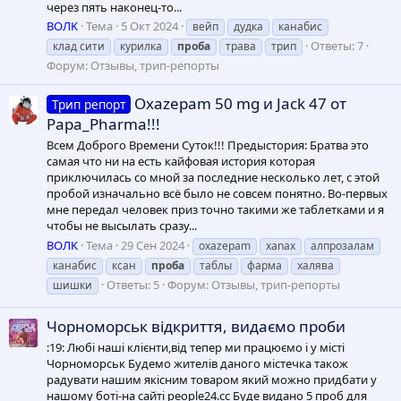
через пять наконец-то...
ВОЛK
Тема
5 Окт 2024
вейп
дудка
канабис
Ответы: 7
клад сити
курилка
проба
трава
трип
Форум:
Отзывы, трип-репорты
Oxazepam 50 mg и Jack 47 от
Трип репорт
Papa_Pharma!!!
Всем Доброго Времени Суток!!! Предыстория: Братва это
самая что ни на есть кайфовая история которая
приключилась со мной за последние несколько лет, с этой
пробой изначально всё было не совсем понятно. Во-первых
мне передал человек приз точно такими же таблетками и я
чтобы не высылать сразу...
ВОЛK
Тема
29 Сен 2024
oxazepam
xanax
алпрозалам
канабис
ксан
проба
таблы
фарма
халява
Ответы: 5
Форум:
Отзывы, трип-репорты
шишки
Чорноморськ відкриття, видаємо проби
:19: Любі наші клієнти,від тепер ми працюємо і у місті
Чорноморськ Будемо жителів даного містечка також
радувати нашим якісним товаром який можно придбати у
нашому боті-на сайті people24.cc Буде видано 5 проб для