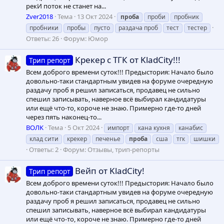
рекИ поток не станет на...
Zver2018
Тема
13 Окт 2024
проба
проби
пробник
пробники
пробы
пусто
раздача проб
тест
тестер
Ответы: 26
Форум:
Юмор
Крекер с ТГК от KladCity!!!
Трип репорт
Всем доброго времени суток!!! Предыстория: Начало было
довольно-таки стандартным увидев на форуме очередную
раздачу проб я решил записаться, продавец не сильно
спешил записывать, наверное всё выбирал кандидатуры
или ещё что-то, короче не знаю. Примерно где-то дней
через пять наконец-то...
ВОЛK
Тема
5 Окт 2024
импорт
кана кухня
канабис
клад сити
крекер
печенье
проба
сша
тгк
шишки
Ответы: 2
Форум:
Отзывы, трип-репорты
Вейп от KladCity!
Трип репорт
Всем доброго времени суток!!! Предыстория: Начало было
довольно-таки стандартным увидев на форуме очередную
раздачу проб я решил записаться, продавец не сильно
спешил записывать, наверное всё выбирал кандидатуры
или ещё что-то, короче не знаю. Примерно где-то дней