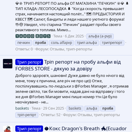
💎☣️ ТРИП-РЕПОРТ ПО альфа ОТ МАГАЗИНА "ПЕЧКИН" ☣️💎 🌲
ТИП КЛАДА: ЛЕСОПОСАДКА 🌲 "Когда скорость превышает
страх, начинается настоящий полёт..." 🗺️ ПРЕДЫСТОРИЯ И
КВЕСТ 🗺️ Салют, бандиты и леди нашего уютного форума!
🖖😎 Увидел, что старина "Печкин" раздает пробы своего
реактивного топлива. Мимо...
🆈🅰🅷🅾🅾 🅱🅾🆈🆂
Тема
6 Дек 2025
альфа (a-pvp)
печкин
проба
соль alfapvp
трип альфа
трипрепорт
Ответы: 0
Форум:
Отзывы, трип-репорты
Тріп репорт на пробу альфи від
Трип репорт
FORBES STORE - дякую за довіру
Доброго здоров'я, шановні! Дуже давно не було нічого від
мене, тому є причина, але річ не про це)) Отже,
поспілкувавшись по-людськи з @Forbes Manager , я отримав
зелене світло, так би мовити, надав дані на відправку і того
же дня @Forbes Manager мені пише номер ттн Це було
неочікувано - не...
baskets
Тема
29 Сен 2025
baskets
альфа
проба
Ответы: 52
Форум:
Отзывы, трип-репорты
тріп-репірт
🥥Кокс Dragon's Breath 🐲(Ecuador
Трип репорт