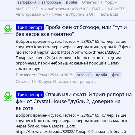
Ответы: 14
Форум:
запоріжжя
запорожье
проба
AMF.HOUSE - мы работаем для Вас! КОНТАКТЫ НА САЙТЕ!
Автопродажи 24/7 | Мелкий/Крупный ОПТ | Есть ВСЕ!
Проба фен от Scrooge, или "тут и
Трип репорт
без весов все понятно"
Доброго времени суток. Тестер: м, 28/93/165 Толлер: выше
среднего Кросстоллер: вчера вечером шиш, утром 0.17 фена
(до этого 8 марта) Шоп: https://bmwrc.io/threads/32860/
Товар: заявлено 2г (я сам охуел) белоснежного с одним
огромным, парой небольших камней порошка. Запах:
соответствует...
DurtVieder
Тема
25 Мар 2025
scrooge
проба
фен
Ответы: 10
Форум:
Отзывы, трип-репорты
Отзыв или сжатый трип-репорт на
Трип репорт
фен от Crystal House "дубль 2, доверие на
высоте"
Доброго времени суток. Тестер: м, 28/93/165 Толлер: выше
среднего Кросстоллер: вчера вечером шиш очень малого
через булик. Фен 8 марта. Шоп:
https://bmwrc.io/threads/32322/ Товар: 0.5 влажный, белый