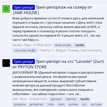
Трип-репортаж на соляру от
Трип репорт
D
|AMF.HOUSE|
Всем доброго времени суток) И снова я здесь для написания
хорошего отзыва но с грустным началом :( День мой с утра
задался не очень,прохожу сейчас всяких врачей на ВЛК, и
перед приёмом к психиатру я решил плотно покурыть
сольки.На одном из лидеров RC я решил взять 0.5 , так как
часто там беру и...
Dicabs
Тема
27 Май 2025
киев альфа
проба
Ответы: 7
Форум:
Отзывы, трип-репорты
соль pvp альфа
Трип-репорт на хтс "Lacoste" (2шт)
Трип репорт
от PRYTON STORE
ДИСКЛЕЙМЕР 🔞 ‼️Данный материал создан и распространен
с развлекательной целью. Не является рекламой
запрещенных веществ, а лишь выражает субъективное
мнение автора на данный продукт! Все события
вымышлены, все совпадения с реальными людьми и
событиями - случайны! Наркотики —зло, не...
e39
Тема
23 Май 2025
дукалис
притон
проба
раздача
репортаж
толя
трип
халява
хтс
экстази