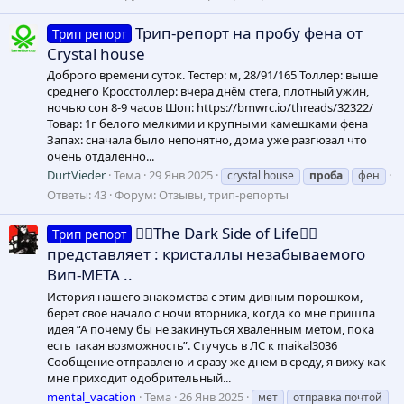
Трип-репорт на пробу фена от
Трип репорт
Crystal house
Доброго времени суток. Тестер: м, 28/91/165 Толлер: выше
среднего Кросстоллер: вчера днём стега, плотный ужин,
ночью сон 8-9 часов Шоп: https://bmwrc.io/threads/32322/
Товар: 1г белого мелкими и крупными камешками фена
Запах: сначала было непонятно, дома уже разгюзал что
очень отдаленно...
DurtVieder
Тема
29 Янв 2025
crystal house
проба
фен
Ответы: 43
Форум:
Отзывы, трип-репорты
🏴‍☠️The Dark Side of Life🏴‍☠️
Трип репорт
представляет : кристаллы незабываемого
Вип-МЕТА ..
История нашего знакомства с этим дивным порошком,
берет свое начало с ночи вторника, когда ко мне пришла
идея “А почему бы не закинуться хваленным метом, пока
есть такая возможность”. Стучусь в ЛС к maikal3036
Сообщение отправлено и сразу же днем в среду, я вижу как
мне приходит одобрительный...
mental_vacation
Тема
26 Янв 2025
мет
отправка почтой