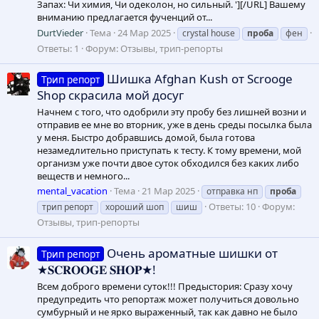
Запах: Чи химия, Чи одеколон, но сильный. '][/URL] Вашему
вниманию предлагается фученций от...
DurtVieder
Тема
24 Мар 2025
crystal house
проба
фен
Ответы: 1
Форум:
Отзывы, трип-репорты
Шишка Afghan Kush от Scrooge
Трип репорт
Shop скрасила мой досуг
Начнем с того, что одобрили эту пробу без лишней возни и
отправив ее мне во вторник, уже в день среды посылка была
у меня. Быстро добравшись домой, была готова
незамедлительно приступать к тесту. К тому времени, мой
организм уже почти двое суток обходился без каких либо
веществ и немного...
mental_vacation
Тема
21 Мар 2025
отправка нп
проба
Ответы: 10
Форум:
трип репорт
хороший шоп
шиш
Отзывы, трип-репорты
Очень ароматные шишки от
Трип репорт
★𝐒𝐂𝐑𝐎𝐎𝐆𝐄 𝐒𝐇𝐎𝐏★!
Всем доброго времени суток!!! Предыстория: Сразу хочу
предупредить что репортаж может получиться довольно
сумбурный и не ярко выраженный, так как давно не было