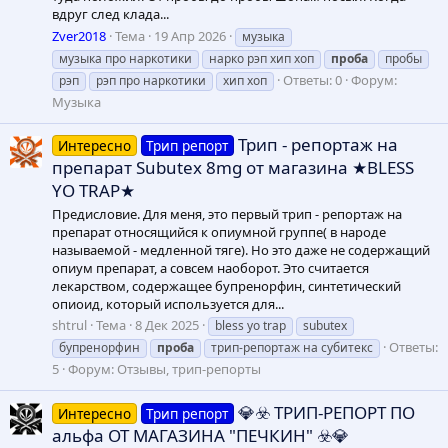
вдруг след клада...
Zver2018
Тема
19 Апр 2026
музыка
музыка про наркотики
нарко рэп хип хоп
проба
пробы
Ответы: 0
Форум:
рэп
рэп про наркотики
хип хоп
Музыка
Трип - репортаж на
Интересно
Трип репорт
препарат Subutex 8mg от магазина ★BLESS
YO TRAP★
Предисловие. Для меня, это первый трип - репортаж на
препарат относящийся к опиумной группе( в народе
называемой - медленной тяге). Но это даже не содержащий
опиум препарат, а совсем наоборот. Это считается
лекарством, содержащее бупренорфин, синтетический
опиоид, который используется для...
shtrul
Тема
8 Дек 2025
bless yo trap
subutex
Ответы:
бупренорфин
проба
трип-репортаж на субитекс
5
Форум:
Отзывы, трип-репорты
💎☣️ ТРИП-РЕПОРТ ПО
Интересно
Трип репорт
альфа ОТ МАГАЗИНА "ПЕЧКИН" ☣️💎