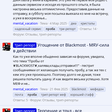
данным сервисом и исходя из прошлого опыта, я была
настроена весьма оптимистично. Предоставив данные на
отправку, в субботу моя посылка выехала ко мне на встречу,
а уже в воскресенье...
mental_vacation
Тема
4 Мар 2025
дма
кристалы
Ответы: 14
надежный сервис
проба
три-репорт
Форум:
Отзывы, трип-репорты
Угощение от Blackmost - МЯУ-сила
Трип репорт
в действии
Как-то уже вполне обыденно зависая на форуме, увидела,
что тема “Пробы от
❦BLACKMOST❦,халява,клады,отправки!!!” - пестрит
сообщениями от желающих получить пробу, а так же тех с
кем это уже произошло. Поэтому долго не думая, тоже
решила попытать удачу. И как видите весьма успешно. Хотя
МЕФ и не...
mental_vacation
Тема
21 Фев 2025
blackmost
мефедон
почта
проба
трип репорт меф
хороший стафф
Ответы: 5
Форум:
Отзывы, трип-репорты
Терпение и труд - все
Трип репорт