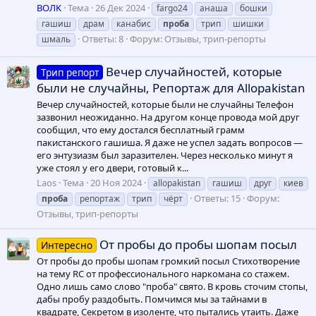
ВОЛK
Тема
26 Дек 2024
fargo24
анаша
бошки
гашиш
драм
канабис
проба
трип
шишки
Ответы: 8
Форум:
Отзывы, трип-репорты
шмаль
Вечер случайностей, которые
Трип репорт
были не случайны, Репортаж для Allopakistan
Вечер случайностей, которые были не случайны Телефон
зазвонил неожиданно. На другом конце провода мой друг
сообщил, что ему достался бесплатный грамм
пакистанского гашиша. Я даже не успел задать вопросов —
его энтузиазм был заразителен. Через несколько минут я
уже стоял у его двери, готовый к...
Laos
Тема
20 Ноя 2024
allopakistan
гашиш
друг
киев
Ответы: 15
Форум:
проба
репортаж
трип
чёрт
Отзывы, трип-репорты
От пробы до пробы шопам посыл
Интересно
От пробы до пробы шопам громкий посыл Стихотворение
на тему RC от профессионального наркомана со стажем.
Одно лишь само слово "проба" свято. В кровь сточим стопы,
дабы пробу раздобыть. Помчимся мы за тайнами в
квадрате, Секретом в изоленте, что пытались утаить. Даже