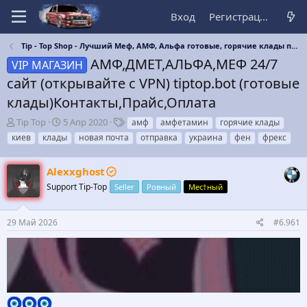
Вход
Регистрация
Tip - Top Shop - Лучший Меф, АМФ, Альфа готовые, горячие клады по Киеву на сайте tiptop.bot
АМФ,ДМЕТ,АЛЬФА,МЕФ 24/7
VIP МАГАЗИН
сайт (открывайте c VPN) tiptop.bot (готовые
клады)Контакты,Прайс,Оплата
А
Д
Т
Tip Top
5 Апр 2020
амф
амфетамин
горячие клады
в
а
е
киев
клады
новая почта
отправка
украина
фен
фрекс
т
т
г
о
а
и
р
Alexxghost
н
т
а
Support Tip-Top
Seller
Ровный
Мес†ный
е
ч
м
а
ы
л
29 Май 2026
#6.961
а