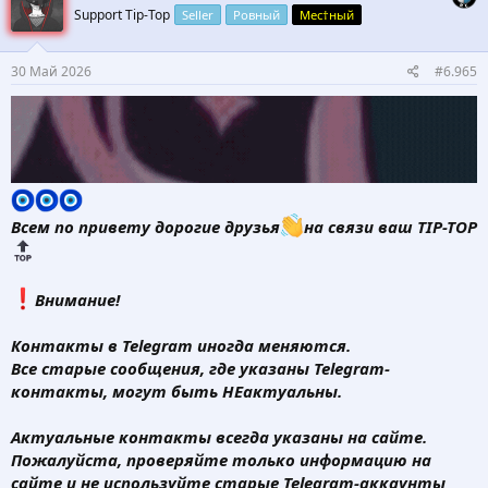
Support Tip-Top
Seller
Ровный
Мес†ный
и
и
:
30 Май 2026
#6.965
Всем по привету дорогие друзья
на связи ваш TIP-TOP
️Внимание!
Контакты в Telegram иногда меняются.
Все старые сообщения, где указаны Telegram-
контакты, могут быть НЕактуальны.
Актуальные контакты всегда указаны на сайте.
Пожалуйста, проверяйте только информацию на
сайте и не используйте старые Telegram-аккаунты