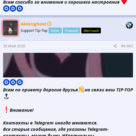
Всем спасибо за внимание и хорошего настроения
Alexxghost
Support Tip-Top
Seller
Ровный
Мес†ный
30 Май 2026
#6.963
Всем по привету дорогие друзья
на связи ваш TIP-TOP
️Внимание!
Контакты в Telegram иногда меняются.
Все старые сообщения, где указаны Telegram-
контакты, могут быть НЕактуальны.