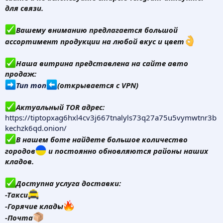
для связи.
Вашему вниманию предлагается большой
ассортимент продукции на любой вкус и цвет
Наша витрина представлена на сайте авто
продаж:
Тип топ
(открывается с VPN)
Актуальный TOR адрес:
https://tiptopxag6hxl4cv3j667tnalyls73q27a75u5vymwtnr3b
kechzk6qd.onion/
В нашем боте найдете большое количество
городов
и постоянно обновляются районы наших
кладов.
Доступна услуга доставки:
-Такси
-Горячие клады
-Почта