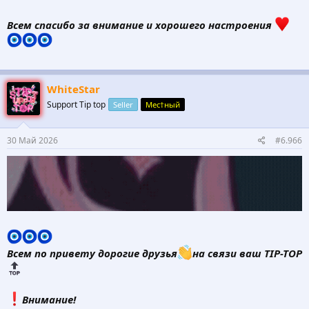
Всем спасибо за внимание и хорошего настроения
WhiteStar
Support Tip top
Seller
Мес†ный
30 Май 2026
#6.966
Всем по привету дорогие друзья
на связи ваш TIP-TOP
️Внимание!