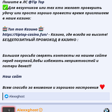
Пишите в ЛС
@Tip Top
Для везунчиков или тех кто желает проверить
удачу или просто хорошо провести время приглашаем
в наше казино:
Тип топ Казино
https://tiptop-casino.fun/
- Казино, где всегда на высоте!
БЕЗДЕПОЗИТНЫЙ ПРОМОКОД В КАЗИНО :
Большая просьба сверять контакты на нашем сайте
перед покупкой,дабы избежать неприятностей и
потери денег!!!
Наш сайт
Всем спасибо за внимание и хорошего настроения
Р
Alexxghost
е
а
к
Alexxghost
ц