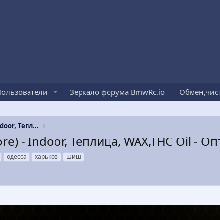
Пользователи
Зеркало форума BmwRc.io
Обмен,чис
UHQ Gourmet (Pharms&Store) - Indoor, Теплица, WAX,THC Oil - Опт, вся Украина!
) - Indoor, Теплица, WAX,THC Oil - Опт
одесса
харьков
шиш