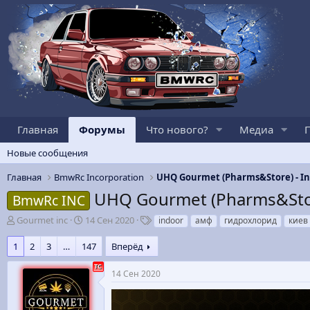
Главная
Форумы
Что нового?
Медиа
Новые сообщения
Главная
BmwRc Incorporation
UHQ Gourmet (Pharms&Store
BmwRc INC
А
Д
Т
Gourmet inc
14 Сен 2020
indoor
амф
гидрохлорид
киев
в
а
е
т
т
г
1
2
3
…
147
Вперёд
о
а
и
р
н
14 Сен 2020
т
а
е
ч
м
а