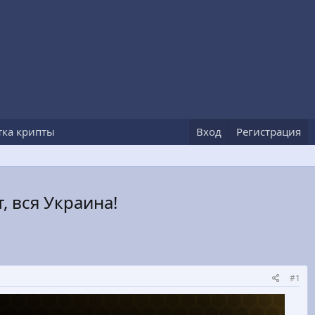
тка крипты
Вход
Регистрация
, вся Украина!
#1