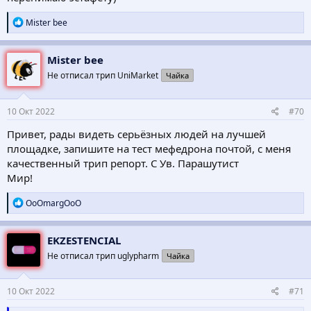
Р
Mister bee
е
а
к
Mister bee
ц
Не отписал трип UniMarket
Чайка
и
и
:
10 Окт 2022
#70
Привет, рады видеть серьёзных людей на лучшей
площадке, запишите на тест мефедрона почтой, с меня
качественный трип репорт. С Ув. Парашутист
Мир!
Р
OoOmargOoO
е
а
к
EKZESTENCIAL
ц
Не отписал трип uglypharm
Чайка
и
и
:
10 Окт 2022
#71