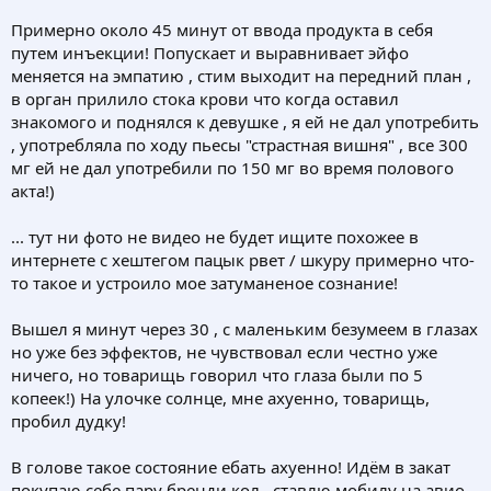
Примерно около 45 минут от ввода продукта в себя
путем инъекции! Попускает и выравнивает эйфо
меняется на эмпатию , стим выходит на передний план ,
в орган прилило стока крови что когда оставил
знакомого и поднялся к девушке , я ей не дал употребить
, употребляла по ходу пьесы "страстная вишня" , все 300
мг ей не дал употребили по 150 мг во время полового
акта!)
... тут ни фото не видео не будет ищите похожее в
интернете с хештегом пацык рвет / шкуру примерно что-
то такое и устроило мое затуманеное сознание!
Вышел я минут через 30 , с маленьким безумеем в глазах
но уже без эффектов, не чувствовал если честно уже
ничего, но товарищь говорил что глаза были по 5
копеек!) На улочке солнце, мне ахуенно, товарищь,
пробил дудку!
В голове такое состояние ебать ахуенно! Идём в закат
покупаю себе пару бренди кол , ставлю мобилу на авио