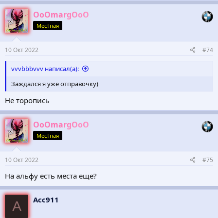
OoOmargOoO
Мес†ная
10 Окт 2022
#74
vvvbbbvvv написал(а):
Заждался я уже отправочку)
Не торопись
OoOmargOoO
Мес†ная
10 Окт 2022
#75
На альфу есть места еще?
Acc911
A