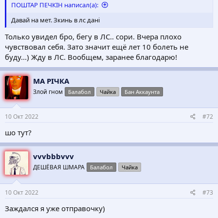
ПОШТАР ПЕЧКІН написал(а):
Давай на мет. Зкинь в лс дані
Только увидел бро, бегу в ЛС.. сори. Вчера плохо
чувствовал себя. Зато значит ещё лет 10 болеть не
буду...) Жду в ЛС. Вообщем, заранее благодарю!
МА РІЧКА
Злой гном
Балабол
Чайка
Бан Аккаунта
10 Окт 2022
#72
шо тут?
vvvbbbvvv
ДЕШЁВАЯ ШМАРА
Балабол
Чайка
10 Окт 2022
#73
Заждался я уже отправочку)