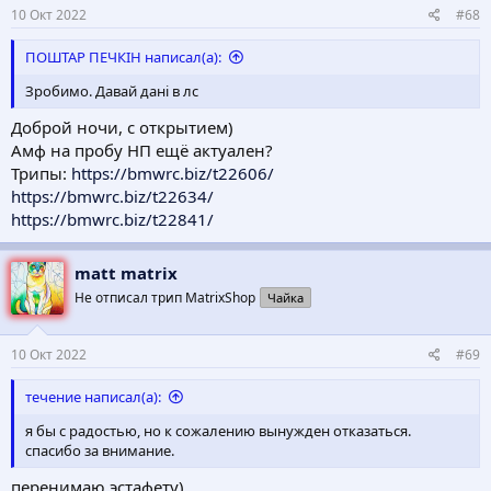
10 Окт 2022
#68
ПОШТАР ПЕЧКІН написал(а):
Зробимо. Давай дані в лс
Доброй ночи, с открытием)
Амф на пробу НП ещё актуален?
Трипы:
https://bmwrc.biz/t22606/
https://bmwrc.biz/t22634/
https://bmwrc.biz/t22841/
matt matrix
Не отписал трип MatrixShop
Чайка
10 Окт 2022
#69
течение написал(а):
я бы с радостью, но к сожалению вынужден отказаться.
спасибо за внимание.
перенимаю эстафету)