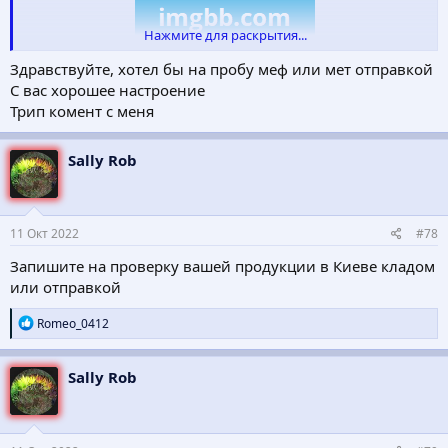
Нажмите для раскрытия...
Здравствуйте, хотел бы на пробу меф или мет отправкой
С вас хорошее настроение
Трип комент с меня
Sally Rob
ТОВАР ПОШТОЮ ПО УКРАЇНІ!
КЛАДИ МІСТО КРОПИВНИЦЬКИЙ!
ПОТРІБНІ СПІВРОБІТНИКИ!
11 Окт 2022
#78
БУДЕ-ЯКЕ МІСТО УКРАЇНИ!
Запишите на проверку вашей продукции в Киеве кладом
ПРОБИ:
или отправкой
ВІДПРАВИМО ПОШТОЮ АБО ВИДАМО КЛАД В МІСТІ
КРОПИВНИЦЬКИЙ!
Р
Romeo_0412
е
а
1. Амф 1г -
к
2. Амф 1г -
Sally Rob
ц
3. Меф 1г -
и
4. Альфа 1г -
и
5. Мет 0.25г -
: