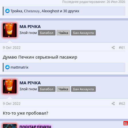
Последнее редактирование:
26 Июл 2026
Р
Тройка
,
ℂ𝕙𝕖𝕤𝕟𝕦𝕪
,
Alexxghost
и 30 других
е
а
к
МА РІЧКА
ц
Злой гном
Балабол
Чайка
Бан Аккаунта
и
и
:
9 Окт 2022
#61
Думаю Печкин серьезный пасажир
Р
mattmatrix
е
а
к
МА РІЧКА
ц
Злой гном
Балабол
Чайка
Бан Аккаунта
и
и
:
9 Окт 2022
#62
Кто-то уже пробовал?
ПОШТАР ПЕЧКІН