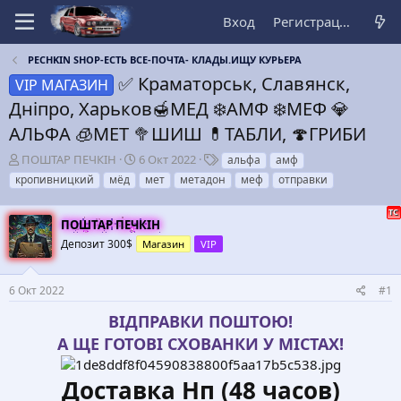
Вход
Регистрация
PECHKIN SHOP-ЕСТЬ ВСЕ-ПОЧТА- КЛАДЫ.ИЩУ КУРЬЕРА
✅ Краматорськ, Славянск,
VIP МАГАЗИН
Дніпро, Харьков🍯MEД ❄️АМФ ❄️МЕФ 💎
АЛЬФА 🧊МЕТ 🥦ШИШ 💊ТАБЛИ, 🍄ГРИБИ
А
Д
Т
ПОШТАР ПЕЧКІН
6 Окт 2022
альфа
амф
в
а
е
кропивницкий
мёд
мет
метадон
меф
отправки
т
т
г
о
а
и
р
н
ПОШТАР ПЕЧКІН
т
а
Депозит 300$
Магазин
VIP
е
ч
м
а
ы
л
6 Окт 2022
#1
а
ВІДПРАВКИ ПОШТОЮ!
А ЩЕ ГОТОВІ СХОВАНКИ У МІСТАХ!
Доставка Нп (48 часов)