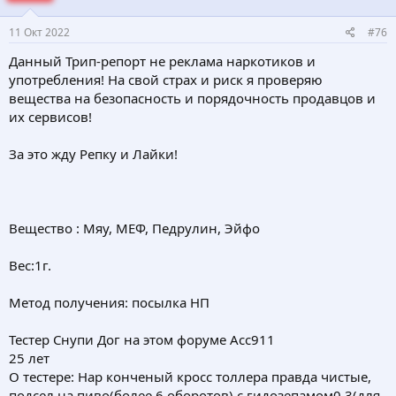
11 Окт 2022
#76
Данный Трип-репорт не реклама наркотиков и
употребления! На свой страх и риск я проверяю
вещества на безопасность и порядочность продавцов и
их сервисов!
За это жду Репку и Лайки!
Вещество : Мяу, МЕФ, Педрулин, Эйфо
Вес:1г.
Метод получения: посылка НП
Тестер Снупи Дог на этом форуме Асс911
25 лет
О тестере: Нар конченый кросс толлера правда чистые,
подсел на пиво(более 6 оборотов) с гидозепамом0.3(для