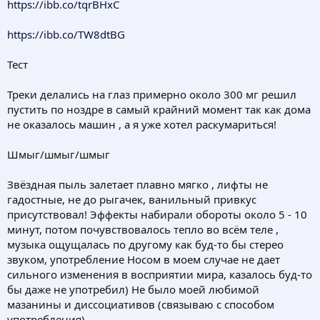
https://ibb.co/tqrBHxC
https://ibb.co/TW8dtBG
Тест
Треки делались на глаз примерно около 300 мг решил
пустить по ноздре в самый крайний момент так как дома
не оказалось машин , а я уже хотел раскумариться!
Шмыг/шмыг/шмыг
Звёздная пыль залетает плавно мягко , лифты не
гадостные, не до рыгачек, ванильный привкус
присутствовал! Эффекты набирали обороты около 5 - 10
минут, потом почувствовалось тепло во всём теле ,
музыка ощущалась по другому как буд-то бы стерео
звуком, употребление Носом в моем случае не дает
сильного изменения в восприятии мира, казалось буд-то
бы даже не употребил) Не было моей любимой
мазанины и диссоциативов (связываю с способом
употребления)