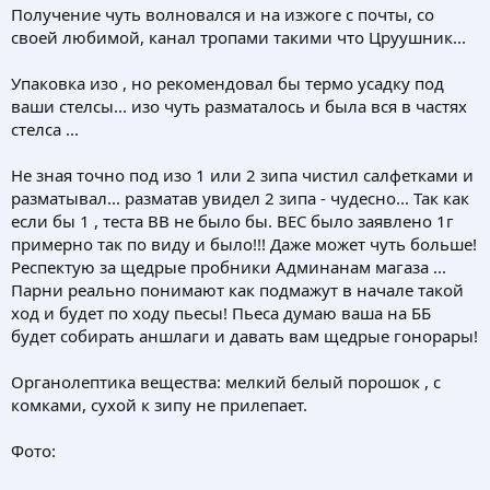
Получение чуть волновался и на изжоге с почты, со
своей любимой, канал тропами такими что Цруушник...
Упаковка изо , но рекомендовал бы термо усадку под
ваши стелсы... изо чуть разматалось и была вся в частях
стелса ...
Не зная точно под изо 1 или 2 зипа чистил салфетками и
разматывал... разматав увидел 2 зипа - чудесно... Так как
если бы 1 , теста ВВ не было бы. ВЕС было заявлено 1г
примерно так по виду и было!!! Даже может чуть больше!
Респектую за щедрые пробники Админанам магаза ...
Парни реально понимают как подмажут в начале такой
ход и будет по ходу пьесы! Пьеса думаю ваша на ББ
будет собирать аншлаги и давать вам щедрые гонорары!
Органолептика вещества: мелкий белый порошок , с
комками, сухой к зипу не прилепает.
Фото: