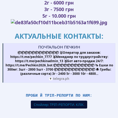
2г - 6000 грн
3г - 7500 грн
5г - 10.000 грн
АКТУАЛЬНЫЕ КОНТАКТЫ:
ПОЧТАЛЬОН ПЕЧКИН
📦📦📦📦📦📦📦📦📦📦📦📦 🥇Оператор для заказов:
https://t.me/pechkin_7777 🥈Менеджер по трудоустройству:
https://t.me/pechkinadmin_13 🥉Бот авто-продаж 24/7:
https://t.me/Pechkin2026_bot 📦📦📦📦📦📦📦📦📦📦📦📦 🦄 Ешки по
300мг: 3шт - 2800 5шт - 3700 📦📦📦📦📦📦📦📦📦📦📦📦 🧆 Грибы:
(различные сорта) 3г - 2400 5г - 3000 10г - 4800...
telegra.ph
ПРОБИ Й ТРІП-РЕПОРТИ ПО НИМ:
Спойлер:
ТРІП-РЕПОРТИ. КЛІК.