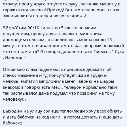
отраву, прошу друга отпустить руку , загоняю машину в
гараж откидываюсь! Приход! Вот это теперь оно , глаза
закатываются по телу и челюсте дрожь!
Эйфо/Стим 90/10 сила 4 из 5 где-то по моим
ощущениям, прошу друга навалить музончика
дрожащим голосом , отлавливаюсь молча около 15
минут, потом начинает донимать разговорами знакомый
что оно там и тд? Я говорю довольно таки Громко : " Сука
, Наломал!"
Открываю глаза подымаюсь пришлось держатся об
стенку мазанина и тд присутствует, жар в груди и
челюсь, эмпатия заполонила меня , звоню на цифры
знакомой говорю есть Меф , телефон нормально таки
так расплывался даже подумал что позвонил не тому
человеку!:)
Выходим на улицу солнце/тепло/люди хочу всех обнять
и дать бабочек на ход ноги , а потом догнать и еще дать
бабочек:)