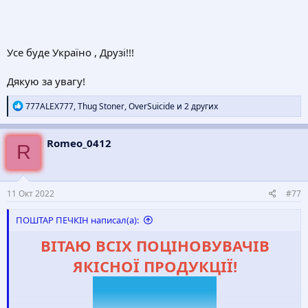
Усе буде Україно , Друзі!!!
Дякую за увагу!
Р
777ALEX777
,
Thug Stoner
,
OverSuicide
и 2 других
е
а
к
Romeo_0412
R
ц
и
и
:
11 Окт 2022
#77
ПОШТАР ПЕЧКІН написал(а):
ВІТАЮ ВСІХ ПОЦІНОВУВАЧІВ
ЯКІСНОЇ ПРОДУКЦІЇ!