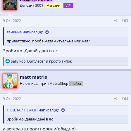
Депозит 300$
Магазин
VIP
9 Окт 2022
#63
течение написал(а):
приветствую, проба мета Актуальна или нет?
Зробимо. Давай дані в лс
Р
Sally Rob
,
DurtVieder
и
просто типок
е
а
к
matt matrix
ц
Не отписал трип MatrixShop
Чайка
и
и
:
9 Окт 2022
#64
ПОШТАР ПЕЧКІН написал(а):
Зробимо. Давай дані в лс
а аетерана проигнорили(обидно)