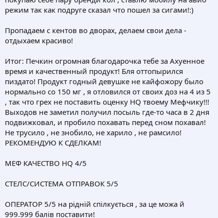
режим так как подруге сказал что пошел за сигами!:)
Пропадаем с кентов во дворах, делаем свои дела -
отдыхаем красиво!
Итог: Печкин огромная благодарочка тебе за Ахуенное
время и качественный продукт! Бля оттопырился
пиздато! Продукт годный девушке не кайфожору было
нормально со 150 мг , я отловился от своих доз на 4 из 5
, так что грех не поставить оценку HQ твоему Мефчику!!!
Выходов не заметил получил посыль где-то часа в 2 дня
подвижковал, и пробило похавать перед сном похавал!
Не трусило , не знобило, не харило , не рамсило!
РЕКОМЕНДУЮ К СДЕЛКАМ!
МЕФ КАЧЕСТВО HQ 4/5
СТЕЛС/СИСТЕМА ОТПРАВОК 5/5
ОПЕРАТОР 5/5 на рідній спілкується , за це можа й
999.999 балів поставити!