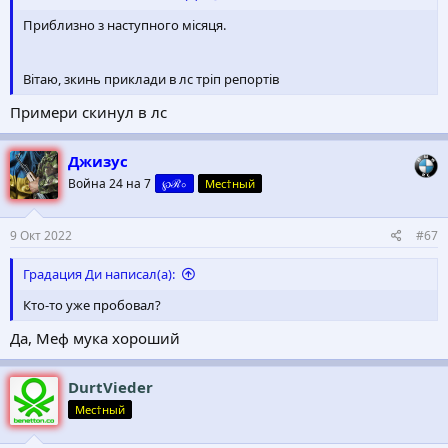
Приблизно з наступного місяця.
Вітаю, зкинь приклади в лс тріп репортів
Примери скинул в лс
Джизус
Война 24 на 7
℘ℛ০
Мес†ный
9 Окт 2022
#67
Градация Ди написал(а):
Кто-то уже пробовал?
Да, Меф мука хороший
DurtVieder
Мес†ный