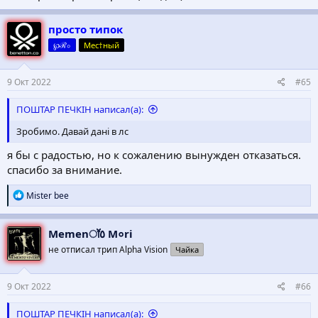
просто типок
℘ℛ০
Мес†ный
9 Окт 2022
#65
ПОШТАР ПЕЧКІН написал(а):
Зробимо. Давай дані в лс
я бы с радостью, но к сожалению вынужден отказаться.
спасибо за внимание.
Р
Mister bee
е
а
к
Memenॉ٥ M०ri
ц
не отписал трип Alpha Vision
Чайка
и
и
:
9 Окт 2022
#66
ПОШТАР ПЕЧКІН написал(а):