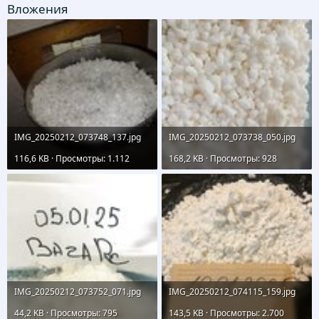
Вложения
IMG_20250212_073748_137.jpg
IMG_20250212_073738_050.jpg
116,6 KB · Просмотры: 1.112
168,2 KB · Просмотры: 928
IMG_20250212_073752_071.jpg
IMG_20250212_074115_159.jpg
44,2 KB · Просмотры: 795
143,5 KB · Просмотры: 2.700