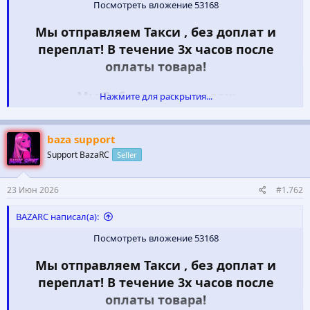
Посмотреть вложение 53168
Мы отправляем Такси , без доплат и
переплат! В течение 3х часов после
оплаты товара!
Мы Работаем в городах:
Нажмите для раскрытия...
️ КИЕВ
️ ДНЕПР
baza support
️ ОДЕССА
Support BazaRC
Seller
️ ХАРЬКОВ
23 Июн 2026
#1.762
ПРАЙС - ЛИСТ и ТОВАР
АЛЬФА ПВП:
BAZARC написал(а):
1 - 700​
Посмотреть вложение 53168
2 - 900​
Мы отправляем Такси , без доплат и
переплат! В течение 3х часов после
3 - 1400​
оплаты товара!